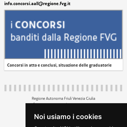
info.concorsi.aall@regione.fvg.it
Concorsi in atto e conclusi, situazione delle graduatorie
Regione Autonoma Friuli Venezia Giulia
c.f. 80014930327; p.iva 00526040324
piazza Unità d'Italia 1 Trieste
Noi usiamo i cookies
+39 040 3771111
regione.friuliveneziagiulia@certregione.fvg.it