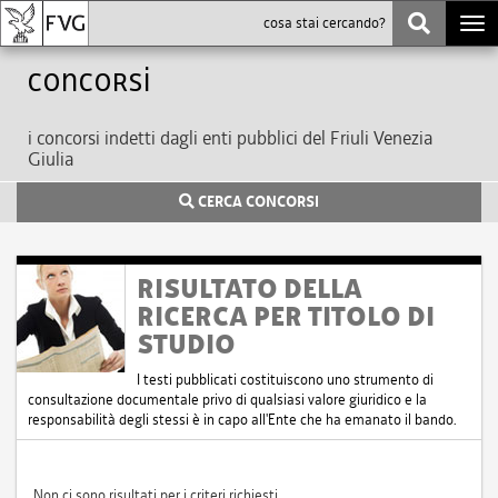
Togg
navi
Concorsi
i concorsi indetti dagli enti pubblici del Friuli Venezia
Giulia
CERCA CONCORSI
RISULTATO DELLA
RICERCA PER TITOLO DI
STUDIO
I testi pubblicati costituiscono uno strumento di
consultazione documentale privo di qualsiasi valore giuridico e la
responsabilità degli stessi è in capo all'Ente che ha emanato il bando.
Non ci sono risultati per i criteri richiesti.