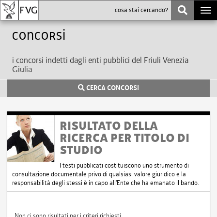
Togg
navi
Concorsi
i concorsi indetti dagli enti pubblici del Friuli Venezia
Giulia
CERCA CONCORSI
RISULTATO DELLA
RICERCA PER TITOLO DI
STUDIO
I testi pubblicati costituiscono uno strumento di
consultazione documentale privo di qualsiasi valore giuridico e la
responsabilità degli stessi è in capo all'Ente che ha emanato il bando.
Non ci sono risultati per i criteri richiesti.