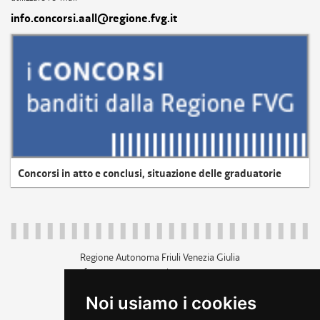
info.concorsi.aall@regione.fvg.it
Concorsi in atto e conclusi, situazione delle graduatorie
Regione Autonoma Friuli Venezia Giulia
c.f. 80014930327; p.iva 00526040324
piazza Unità d'Italia 1 Trieste
Noi usiamo i cookies
+39 040 3771111
regione.friuliveneziagiulia@certregione.fvg.it