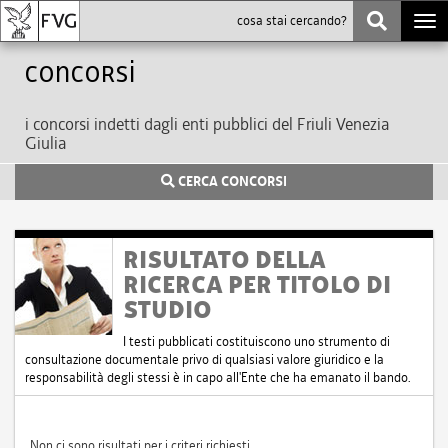
Togg
navi
Concorsi
i concorsi indetti dagli enti pubblici del Friuli Venezia
Giulia
CERCA CONCORSI
RISULTATO DELLA
RICERCA PER TITOLO DI
STUDIO
I testi pubblicati costituiscono uno strumento di
consultazione documentale privo di qualsiasi valore giuridico e la
responsabilità degli stessi è in capo all'Ente che ha emanato il bando.
Non ci sono risultati per i criteri richiesti.