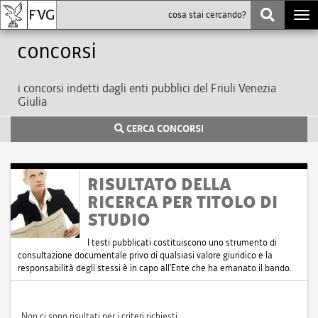
Togg
navi
Concorsi
i concorsi indetti dagli enti pubblici del Friuli Venezia
Giulia
CERCA CONCORSI
RISULTATO DELLA
RICERCA PER TITOLO DI
STUDIO
I testi pubblicati costituiscono uno strumento di
consultazione documentale privo di qualsiasi valore giuridico e la
responsabilità degli stessi è in capo all'Ente che ha emanato il bando.
Non ci sono risultati per i criteri richiesti.