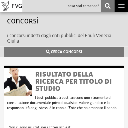
Togg
navi
Concorsi
i concorsi indetti dagli enti pubblici del Friuli Venezia
Giulia
CERCA CONCORSI
RISULTATO DELLA
RICERCA PER TITOLO DI
STUDIO
I testi pubblicati costituiscono uno strumento di
consultazione documentale privo di qualsiasi valore giuridico e la
responsabilità degli stessi è in capo all'Ente che ha emanato il bando.
Non ci sono risultati per i criteri richiesti.