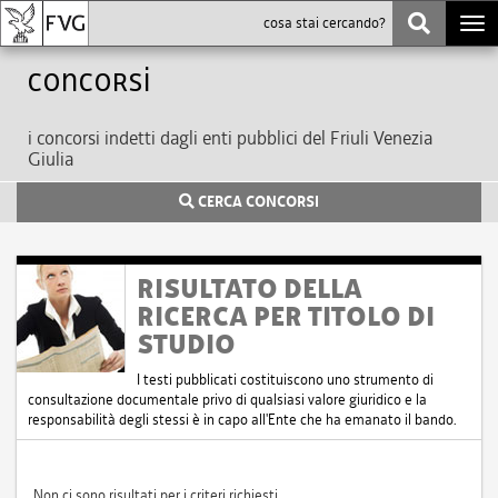
Togg
navi
Concorsi
i concorsi indetti dagli enti pubblici del Friuli Venezia
Giulia
CERCA CONCORSI
RISULTATO DELLA
RICERCA PER TITOLO DI
STUDIO
I testi pubblicati costituiscono uno strumento di
consultazione documentale privo di qualsiasi valore giuridico e la
responsabilità degli stessi è in capo all'Ente che ha emanato il bando.
Non ci sono risultati per i criteri richiesti.