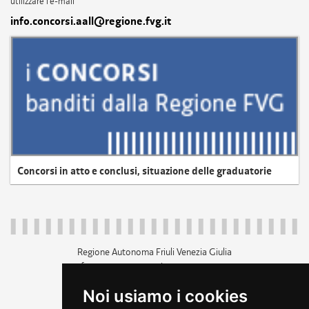
utilizzare l'e-mail
info.concorsi.aall@regione.fvg.it
Concorsi in atto e conclusi, situazione delle graduatorie
Regione Autonoma Friuli Venezia Giulia
c.f. 80014930327; p.iva 00526040324
piazza Unità d'Italia 1 Trieste
Noi usiamo i cookies
+39 040 3771111