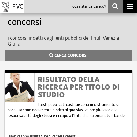
Togg
navi
Concorsi
i concorsi indetti dagli enti pubblici del Friuli Venezia
Giulia
CERCA CONCORSI
RISULTATO DELLA
RICERCA PER TITOLO DI
STUDIO
I testi pubblicati costituiscono uno strumento di
consultazione documentale privo di qualsiasi valore giuridico e la
responsabilità degli stessi è in capo all'Ente che ha emanato il bando.
Non ci sono risultati per i criteri richiesti.