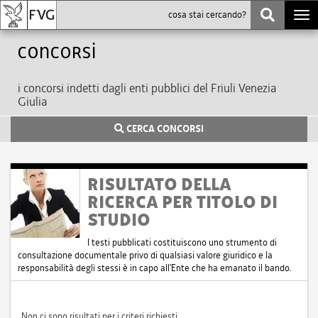
Togg
navi
Concorsi
i concorsi indetti dagli enti pubblici del Friuli Venezia
Giulia
CERCA CONCORSI
RISULTATO DELLA
RICERCA PER TITOLO DI
STUDIO
I testi pubblicati costituiscono uno strumento di
consultazione documentale privo di qualsiasi valore giuridico e la
responsabilità degli stessi è in capo all'Ente che ha emanato il bando.
Non ci sono risultati per i criteri richiesti.