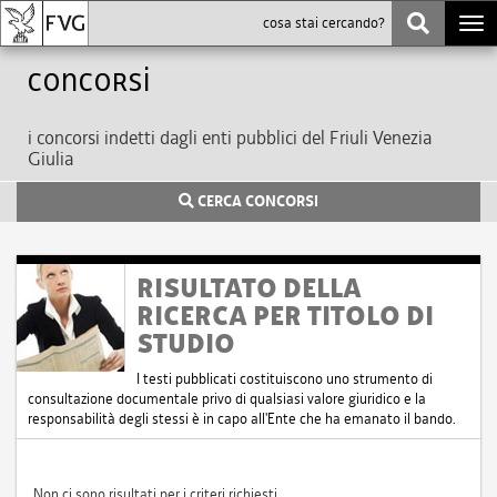
Togg
navi
Concorsi
i concorsi indetti dagli enti pubblici del Friuli Venezia
Giulia
CERCA CONCORSI
RISULTATO DELLA
RICERCA PER TITOLO DI
STUDIO
I testi pubblicati costituiscono uno strumento di
consultazione documentale privo di qualsiasi valore giuridico e la
responsabilità degli stessi è in capo all'Ente che ha emanato il bando.
Non ci sono risultati per i criteri richiesti.