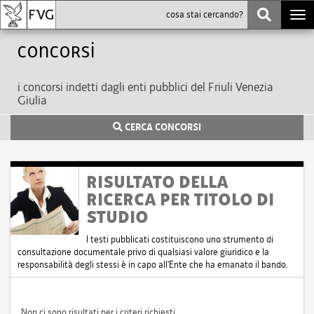
Togg
navi
Concorsi
i concorsi indetti dagli enti pubblici del Friuli Venezia
Giulia
CERCA CONCORSI
RISULTATO DELLA
RICERCA PER TITOLO DI
STUDIO
I testi pubblicati costituiscono uno strumento di
consultazione documentale privo di qualsiasi valore giuridico e la
responsabilità degli stessi è in capo all'Ente che ha emanato il bando.
Non ci sono risultati per i criteri richiesti.