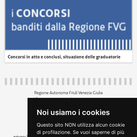
Concorsi in atto e conclusi, situazione delle graduatorie
Regione Autonoma Friuli Venezia Giulia
c.f. 80014930327; p.iva 00526040324
piazza Unità d'Italia 1 Trieste
Noi usiamo i cookies
+39 040 3771111
regione.friuliveneziagiulia@certregione.fvg.it
Questo sito NON utilizza alcun cookie
amministrazione trasparente
di profilazione. Se vuoi saperne di più
privacy
|
cookie
|
note legali
|
accessibilità
|
rss
|
dichiarazione di