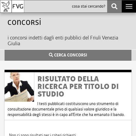
Togg
navi
Concorsi
i concorsi indetti dagli enti pubblici del Friuli Venezia
Giulia
CERCA CONCORSI
RISULTATO DELLA
RICERCA PER TITOLO DI
STUDIO
I testi pubblicati costituiscono uno strumento di
consultazione documentale privo di qualsiasi valore giuridico e la
responsabilità degli stessi è in capo all'Ente che ha emanato il bando.
Non ci sono risultati per i criteri richiesti.