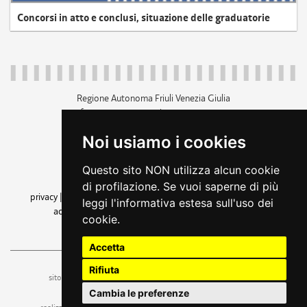
Concorsi in atto e conclusi, situazione delle graduatorie
Regione Autonoma Friuli Venezia Giulia
c.f. 80014930327; p.iva 00526040324
piazza Unità d'Italia 1 Trieste
Noi usiamo i cookies
+39 040 3771111
regione.friuliveneziagiulia@certregione.fvg.it
Questo sito NON utilizza alcun cookie
amministrazione trasparente
di profilazione. Se vuoi saperne di più
privacy
|
cookie
|
note legali
|
accessibilità
|
rss
|
dichiarazione di
leggi l'informativa estesa sull'uso dei
accessibilità
|
feedback
|
cambio preferenze cookie
cookie.
seguici su
Accetta
Rifiuta
ufficio stampa e comunicazione
sito a cura dell'
Cambia le preferenze