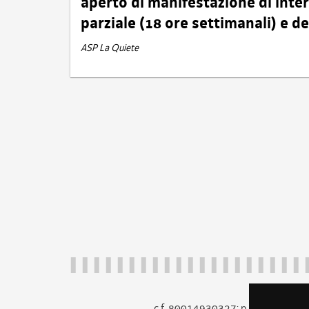
aperto di manifestazione di int
parziale (18 ore settimanali) e 
ASP La Quiete
c.f. 80014930327; p.iva 005260