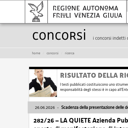
Concorsi
i concorsi indetti 
home
concorsi
ricerca
RISULTATO DELLA RI
I testi pubblicati costituiscono uno strume
responsabilità degli stessi è in capo all'E
26.06.2026
-
Scadenza della presentazione delle 
282/26 – LA QUIETE Azienda Pubbl