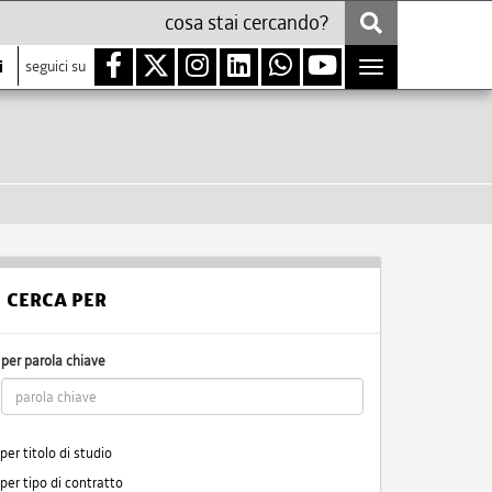
i
seguici su
Toggle
navigation
CERCA PER
per parola chiave
per titolo di studio
per tipo di contratto