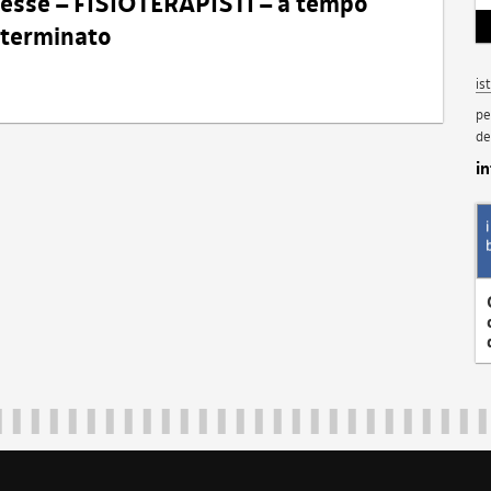
eresse – FISIOTERAPISTI – a tempo
determinato
is
pe
de
i
Regione Autonoma Friuli Venezia Giulia
40324
|
piazza Unità d'Italia 1 Trieste
|
+39 040 3771111
|
regione.fri