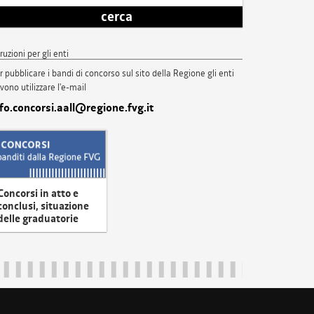
cerca
truzioni per gli enti
r pubblicare i bandi di concorso sul sito della Regione gli enti
vono utilizzare l'e-mail
nfo.concorsi.aall@regione.fvg.it
Concorsi in atto e
conclusi, situazione
delle graduatorie
uliveneziagiulia@certregione.fvg.it