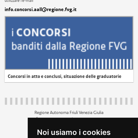
utilizzare l'e-mail
info.concorsi.aall@regione.fvg.it
Concorsi in atto e conclusi, situazione delle graduatorie
Regione Autonoma Friuli Venezia Giulia
c.f. 80014930327; p.iva 00526040324
piazza Unità d'Italia 1 Trieste
Noi usiamo i cookies
+39 040 3771111