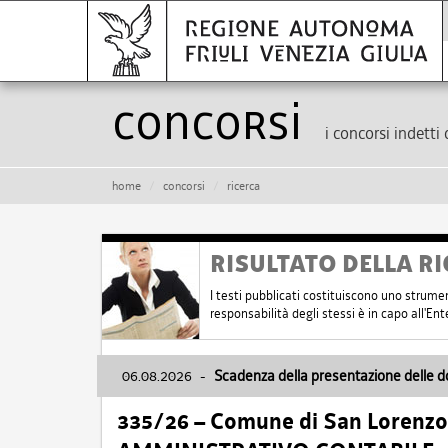
Concorsi
i concorsi indetti 
home
concorsi
ricerca
RISULTATO DELLA RI
I testi pubblicati costituiscono uno strume
responsabilità degli stessi è in capo all'E
06.08.2026
-
Scadenza della presentazione delle 
335/26 – Comune di San Lorenzo 