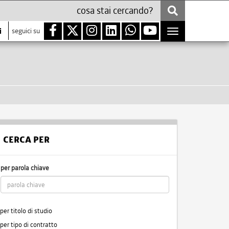
i
seguici su
Toggle
navigation
CERCA PER
per parola chiave
per titolo di studio
per tipo di contratto