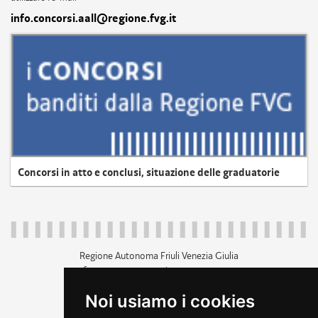
info.concorsi.aall@regione.fvg.it
Concorsi in atto e conclusi, situazione delle graduatorie
Regione Autonoma Friuli Venezia Giulia
c.f. 80014930327; p.iva 00526040324
piazza Unità d'Italia 1 Trieste
Noi usiamo i cookies
+39 040 3771111
regione.friuliveneziagiulia@certregione.fvg.it