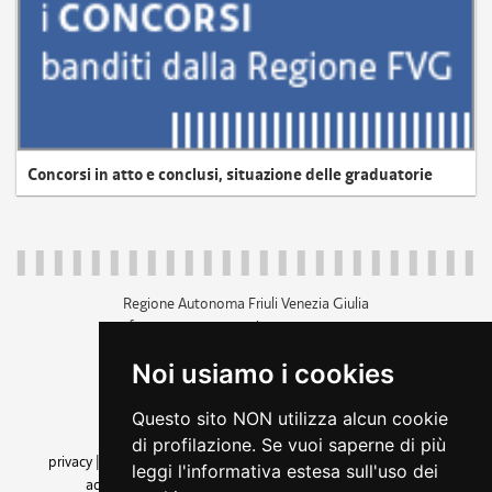
Concorsi in atto e conclusi, situazione delle graduatorie
Regione Autonoma Friuli Venezia Giulia
c.f. 80014930327; p.iva 00526040324
piazza Unità d'Italia 1 Trieste
Noi usiamo i cookies
+39 040 3771111
regione.friuliveneziagiulia@certregione.fvg.it
Questo sito NON utilizza alcun cookie
amministrazione trasparente
di profilazione. Se vuoi saperne di più
privacy
|
cookie
|
note legali
|
accessibilità
|
rss
|
dichiarazione di
leggi l'informativa estesa sull'uso dei
accessibilità
|
feedback
|
cambio preferenze cookie