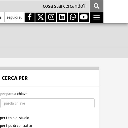
i
seguici su
Toggle
navigation
CERCA PER
per parola chiave
per titolo di studio
per tipo di contratto