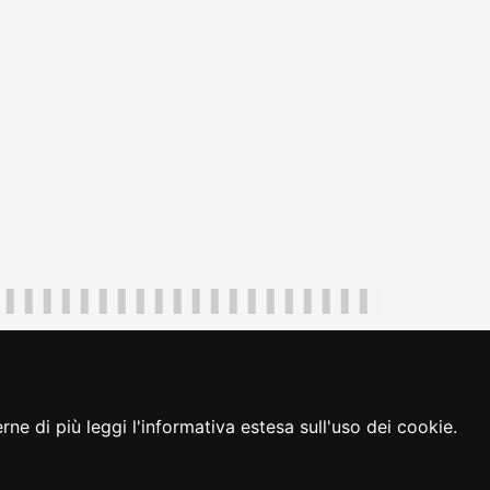
uliveneziagiulia@certregione.fvg.it
ambio preferenze cookie
|
loginFVG
ne di più leggi l'informativa estesa sull'uso dei cookie.
seguici su