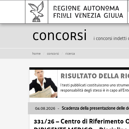
Concorsi
i concorsi indetti 
home
concorsi
ricerca
RISULTATO DELLA RI
I testi pubblicati costituiscono uno strume
responsabilità degli stessi è in capo all'E
04.08.2026
-
Scadenza della presentazione delle 
331/26 – Centro di Riferimento 