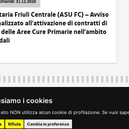
domande: 31.12.2026
taria Friuli Centrale (ASU FC) – Avviso
alizzato all’attivazione di contratti di
delle Aree Cure Primarie nell’ambito
dali
Regione Autonoma Friuli Venezia Giulia
40324
|
piazza Unità d'Italia 1 Trieste
|
+39 040 3771111
|
regione.fri
usiamo i cookies
legali
|
accessibilità
|
rss
|
dichiarazione di accessibilità
|
feedback
|
c
sito NON utilizza alcun cookie di profilazione. Se vuoi saper
a
Rifiuta
Cambia le preferenze