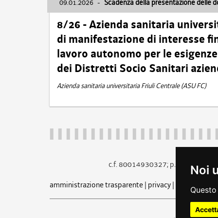
09.01.2026
-
Scadenza della presentazione delle 
8/26 - Azienda sanitaria universi
di manifestazione di interesse fin
lavoro autonomo per le esigenze 
dei Distretti Socio Sanitari azien
Azienda sanitaria universitaria Friuli Centrale (ASU FC)
c.f. 80014930327; p.iva 005260
Noi 
amministrazione trasparente
|
privacy
|
cookie
|
note 
Questo 
Accett