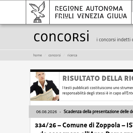
Concorsi
i concorsi indetti 
home
concorsi
ricerca
RISULTATO DELLA RI
I testi pubblicati costituiscono uno strume
responsabilità degli stessi è in capo all'E
06.08.2026
-
Scadenza della presentazione delle 
334/26 – Comune di Zoppola – 