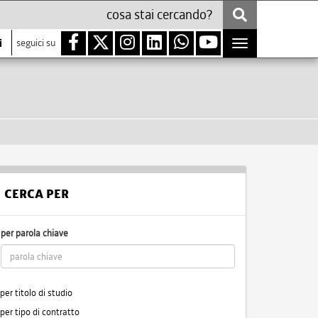
i
seguici su
Toggle
navigation
CERCA PER
per parola chiave
per titolo di studio
per tipo di contratto