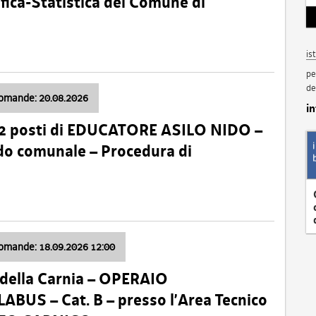
fica-Statistica del Comune di
is
pe
de
domande: 20.08.2026
i
 2 posti di EDUCATORE ASILO NIDO –
nido comunale – Procedura di
domande: 18.09.2026 12:00
della Carnia – OPERAIO
US – Cat. B – presso l’Area Tecnico