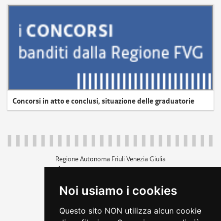
Concorsi in atto e conclusi, situazione delle graduatorie
Regione Autonoma Friuli Venezia Giulia
c.f. 80014930327; p.iva 00526040324
piazza Unità d'Italia 1 Trieste
Noi usiamo i cookies
+39 040 3771111
regione.friuliveneziagiulia@certregione.fvg.it
Questo sito NON utilizza alcun cookie
amministrazione trasparente