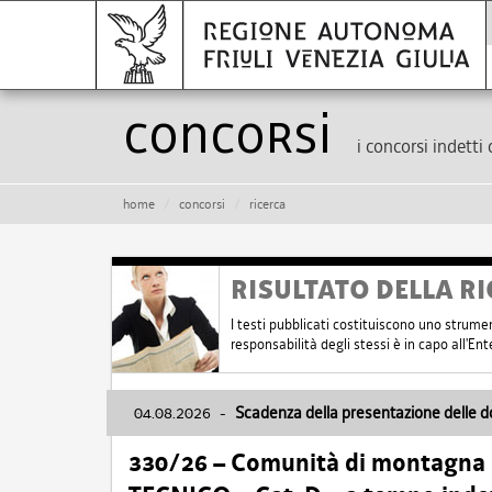
Concorsi
i concorsi indetti 
home
concorsi
ricerca
RISULTATO DELLA RI
I testi pubblicati costituiscono uno strume
responsabilità degli stessi è in capo all'E
04.08.2026
-
Scadenza della presentazione delle 
330/26 – Comunità di montagna