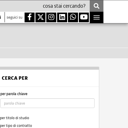
i
seguici su
Toggle
navigation
CERCA PER
per parola chiave
per titolo di studio
per tipo di contratto