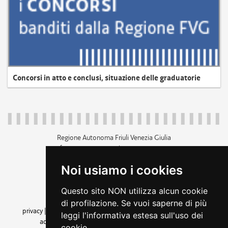
Concorsi in atto e conclusi, situazione delle graduatorie
Regione Autonoma Friuli Venezia Giulia
c.f. 80014930327; p.iva 00526040324
piazza Unità d'Italia 1 Trieste
Noi usiamo i cookies
+39 040 3771111
regione.friuliveneziagiulia@certregione.fvg.it
Questo sito NON utilizza alcun cookie
amministrazione trasparente
di profilazione. Se vuoi saperne di più
privacy
|
cookie
|
note legali
|
accessibilità
|
rss
|
dichiarazione di
leggi l'informativa estesa sull'uso dei
accessibilità
|
feedback
|
cambio preferenze cookie
cookie.