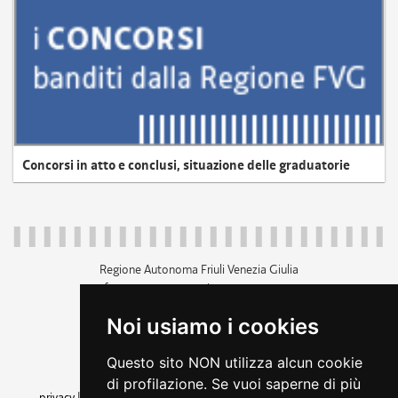
Concorsi in atto e conclusi, situazione delle graduatorie
Regione Autonoma Friuli Venezia Giulia
c.f. 80014930327; p.iva 00526040324
piazza Unità d'Italia 1 Trieste
Noi usiamo i cookies
+39 040 3771111
regione.friuliveneziagiulia@certregione.fvg.it
Questo sito NON utilizza alcun cookie
amministrazione trasparente
di profilazione. Se vuoi saperne di più
privacy
|
cookie
|
note legali
|
accessibilità
|
rss
|
dichiarazione di