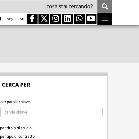
i
seguici su
Toggle
navigation
CERCA PER
per parola chiave
per titolo di studio
per tipo di contratto