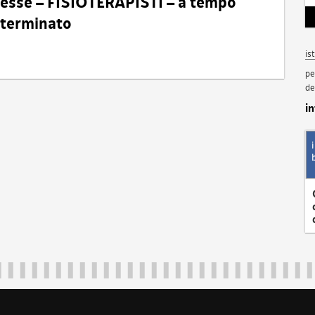
eresse – FISIOTERAPISTI – a tempo
determinato
is
pe
de
i
Regione Autonoma Friuli Venezia Giulia
40324
|
piazza Unità d'Italia 1 Trieste
|
+39 040 3771111
|
regione.fri