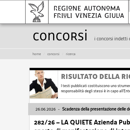
Concorsi
i concorsi indetti 
home
concorsi
ricerca
RISULTATO DELLA RI
I testi pubblicati costituiscono uno strume
responsabilità degli stessi è in capo all'E
26.06.2026
-
Scadenza della presentazione delle 
282/26 – LA QUIETE Azienda Pubbl