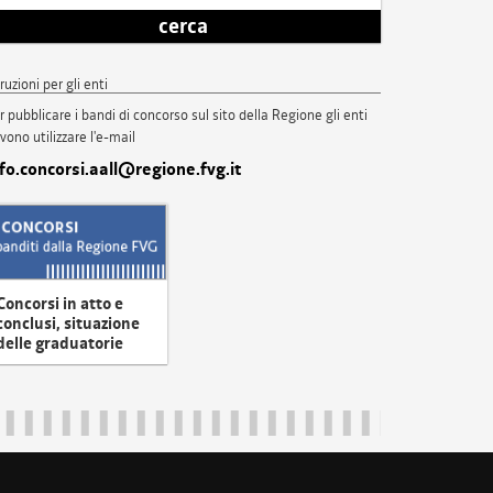
cerca
truzioni per gli enti
r pubblicare i bandi di concorso sul sito della Regione gli enti
vono utilizzare l'e-mail
nfo.concorsi.aall@regione.fvg.it
Concorsi in atto e
conclusi, situazione
delle graduatorie
uliveneziagiulia@certregione.fvg.it