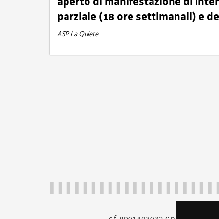
aperto di manifestazione di int
parziale (18 ore settimanali) e 
ASP La Quiete
c.f. 80014930327; p.iva 005260