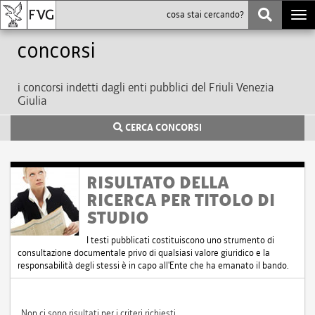
Togg
navi
Concorsi
i concorsi indetti dagli enti pubblici del Friuli Venezia
Giulia
CERCA CONCORSI
RISULTATO DELLA
RICERCA PER TITOLO DI
STUDIO
I testi pubblicati costituiscono uno strumento di
consultazione documentale privo di qualsiasi valore giuridico e la
responsabilità degli stessi è in capo all'Ente che ha emanato il bando.
Non ci sono risultati per i criteri richiesti.