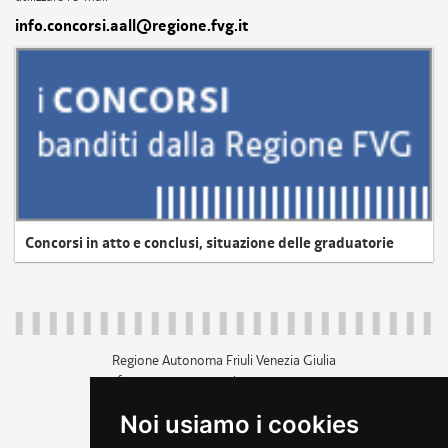
info.concorsi.aall@regione.fvg.it
Concorsi in atto e conclusi, situazione delle graduatorie
Regione Autonoma Friuli Venezia Giulia
c.f. 80014930327; p.iva 00526040324
piazza Unità d'Italia 1 Trieste
Noi usiamo i cookies
+39 040 3771111
regione.friuliveneziagiulia@certregione.fvg.it