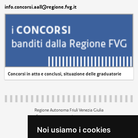
info.concorsi.aall@regione.fvg.it
Concorsi in atto e conclusi, situazione delle graduatorie
Regione Autonoma Friuli Venezia Giulia
c.f. 80014930327; p.iva 00526040324
piazza Unità d'Italia 1 Trieste
Noi usiamo i cookies
+39 040 3771111
regione.friuliveneziagiulia@certregione.fvg.it