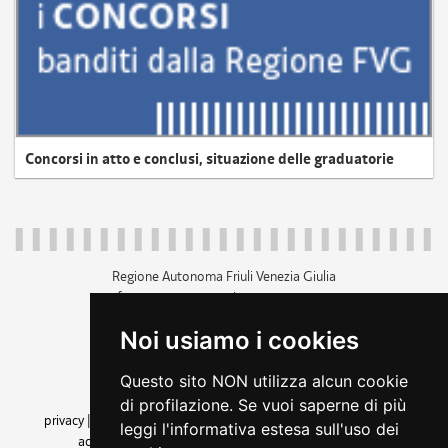
Concorsi in atto e conclusi, situazione delle graduatorie
Regione Autonoma Friuli Venezia Giulia
c.f. 80014930327; p.iva 00526040324
piazza Unità d'Italia 1 Trieste
Noi usiamo i cookies
+39 040 3771111
regione.friuliveneziagiulia@certregione.fvg.it
Questo sito NON utilizza alcun cookie
amministrazione trasparente
di profilazione. Se vuoi saperne di più
privacy
|
cookie
|
note legali
|
accessibilità
|
rss
|
dichiarazione di
leggi l'informativa estesa sull'uso dei
accessibilità
|
feedback
|
cambio preferenze cookie