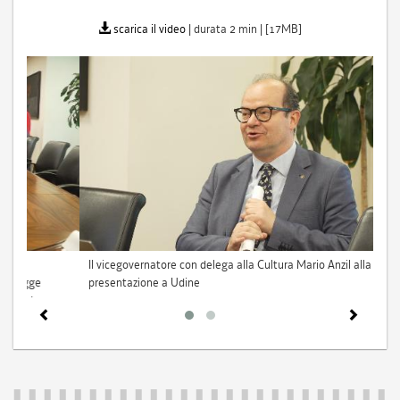
scarica il video
| durata 2 min | [17MB]
zione nella sede della Regione a Udine, in
Il vicegovernatore con 
o in direttore artistico della Fondazione Pnlegge
presentazione a Udi
lta e l'assessore alla Cultura del Comune di Pordenone
igi