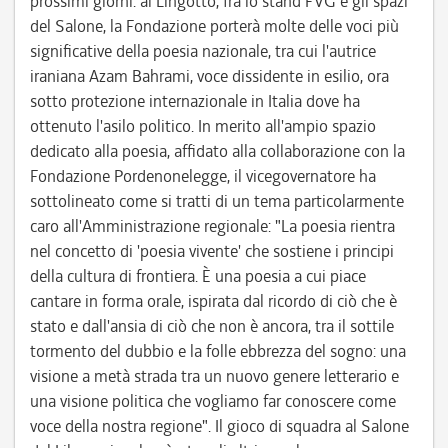
prossimi giorni: al Lingotto, fra lo stand FVG e gli spazi
del Salone, la Fondazione porterà molte delle voci più
significative della poesia nazionale, tra cui l'autrice
iraniana Azam Bahrami, voce dissidente in esilio, ora
sotto protezione internazionale in Italia dove ha
ottenuto l'asilo politico. In merito all'ampio spazio
dedicato alla poesia, affidato alla collaborazione con la
Fondazione Pordenonelegge, il vicegovernatore ha
sottolineato come si tratti di un tema particolarmente
caro all'Amministrazione regionale: "La poesia rientra
nel concetto di 'poesia vivente' che sostiene i principi
della cultura di frontiera. È una poesia a cui piace
cantare in forma orale, ispirata dal ricordo di ciò che è
stato e dall'ansia di ciò che non è ancora, tra il sottile
tormento del dubbio e la folle ebbrezza del sogno: una
visione a metà strada tra un nuovo genere letterario e
una visione politica che vogliamo far conoscere come
voce della nostra regione". Il gioco di squadra al Salone