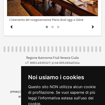
L'intervento del vicegovernatore Mario Anzil oggi a Udine
Fot
pre
Regione Autonoma Friuli Venezia Giulia
c.f. 80014930327; p.iva 00526040324
piazza Unità d'Italia 1 Trieste
+39 040 3771111
Noi usiamo i cookies
regione.friuliveneziagiulia@certregione.fvg.it
Questo sito NON utilizza alcun cookie
amministrazione trasparente
privacy
|
cookie
|
note legali
|
accessibilità
|
rss
|
dichiarazione di
di profilazione. Se vuoi saperne di più
accessibilità
|
feedback
|
cambio preferenze cookie
leggi l'informativa estesa sull'uso dei
seguici su
cookie.